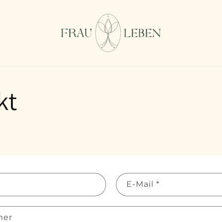
kt
E-Mail
*
mer