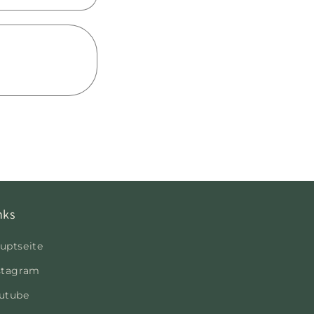
nks
uptseite
stagram
utube